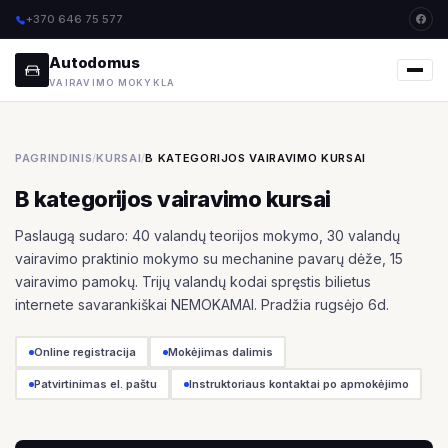
+370 646 75 577
Autodomus
VAIRAVIMO MOKYKLA
PAGRINDINIS
/
KURSAI
/
B KATEGORIJOS VAIRAVIMO KURSAI
B kategorijos vairavimo kursai
Paslaugą sudaro: 40 valandų teorijos mokymo, 30 valandų
vairavimo praktinio mokymo su mechanine pavarų dėže, 15
vairavimo pamokų. Trijų valandų kodai spręstis bilietus
internete savarankiškai NEMOKAMAI. Pradžia rugsėjo 6d.
Online registracija
Mokėjimas dalimis
Patvirtinimas el. paštu
Instruktoriaus kontaktai po apmokėjimo