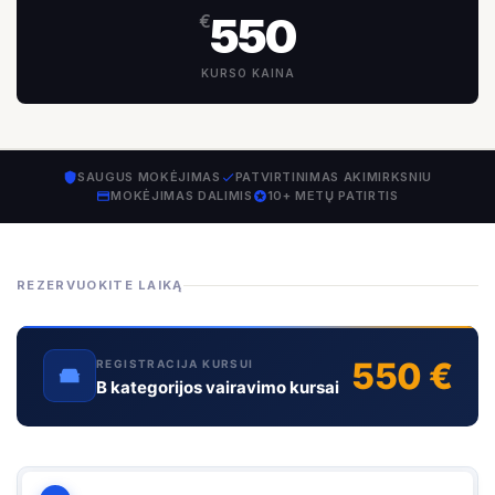
550
€
KURSO KAINA
SAUGUS MOKĖJIMAS
PATVIRTINIMAS AKIMIRKSNIU
MOKĖJIMAS DALIMIS
10+ METŲ PATIRTIS
REZERVUOKITE LAIKĄ
550 €
REGISTRACIJA KURSUI
B kategorijos vairavimo kursai