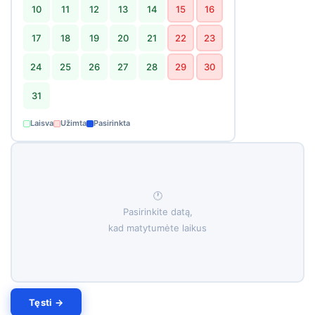
10
11
12
13
14
15
16
17
18
19
20
21
22
23
24
25
26
27
28
29
30
31
Laisva
Užimta
Pasirinkta
🕐
Pasirinkite datą,
kad matytumėte laikus
Tęsti →