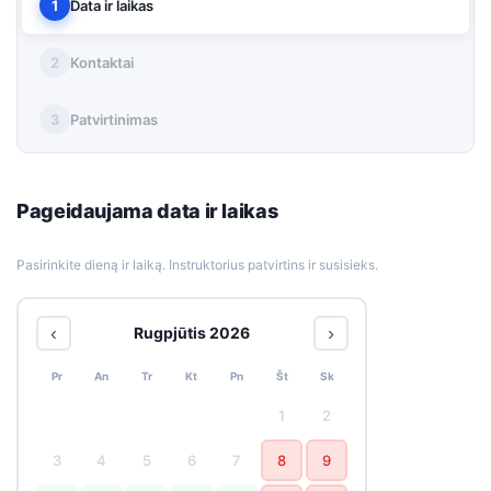
1
Data ir laikas
2
Kontaktai
3
Patvirtinimas
Pageidaujama data ir laikas
Pasirinkite dieną ir laiką. Instruktorius patvirtins ir susisieks.
‹
›
Rugpjūtis 2026
Pr
An
Tr
Kt
Pn
Št
Sk
1
2
3
4
5
6
7
8
9